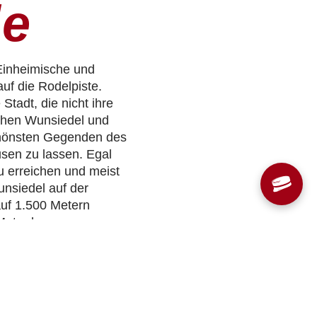
le
Einheimische und
uf die Rodelpiste.
tadt, die nicht ihre
schen Wunsiedel und
chönsten Gegenden des
usen zu lassen. Egal
zu erreichen und meist
unsiedel auf der
auf 1.500 Metern
Meter lange
.200 Meter lange
nicht genug hat,
schofsgrün, um am
er Rodelhang an der
 noch zu einem