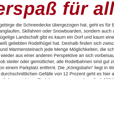
rspaß für al
gebirge die Schneedecke übergezogen hat, geht es für 
anglaufen, Skifahren oder Snowboarden, sondern auch a
ügelige Landschaft gibt es kaum ein Dorf und kaum eine S
 heiß geliebten Rodelhügel hat. Deshalb finden sich zwi
u und Warmensteinach jede Menge Möglichkeiten, die s
 wieder aus einer anderen Perspektive an sich vorbeisa
 ob steiler oder gemütlicher, alle Rodelbahnen sind gut 
von einem Parkplatz entfernt. Die „Königsbahn“ liegt in W
durchschnittlichen Gefälle von 12 Prozent geht es hier 
ähnlich ausgiebigen Rodelgenuss versprechen die 1.000 
emann in der Nähe des Moorbades von Fleckl und die 1
rsberg in Warmensteinach. Und wer danach noch immer 
auf zur nördlichen Talstation der Ochsenkopfbahn in Bi
r dem Tagesausklang entgegenzurodeln. Alternativ lädt d
is 21 Uhr zur Flutlicht-Abfahrt ein und verführt danach