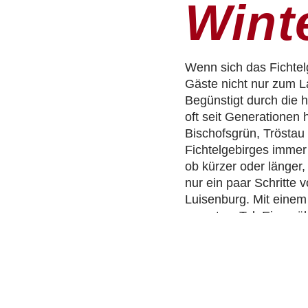
Winte
Wenn sich das Fichtel
Gäste nicht nur zum L
Begünstigt durch die h
oft seit Generationen
Bischofsgrün, Trösta
Fichtelgebirges immer
ob kürzer oder länger,
nur ein paar Schritte 
Luisenburg. Mit einem 
rasant zu Tal. Einen 
Naturrodelbahn Grass
Abfahrt am Hintergeie
macht sich am besten 
Lattalift bis 22.30 Uh
Bleaml Alm in Neubau b