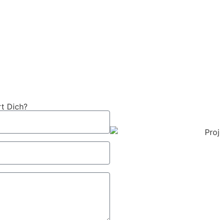
hops und entwickeln digitale Angebote rund um Karrier
en und langfristig zu binden – unter anderem durch inno
uf den Austausch.
rt Dich?
Wirtschaftsregio
Sofian Benniz
Albert-Einstein-Straße 1
95028 Hof
Telefon: +49 (0)160 98662
E-Mail: benniz@hochfranke