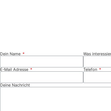
und Nachwuchs, organisieren Veranstaltungen und Works
Ein besonderer Fokus liegt darauf, Fachkräfte zu gewinn
Ankommen in der Region unterstützt.
Hast du Fragen zu uns oder zur Region?
Dann nimm gerne Kontakt zu uns auf – wir freuen uns a
Dein Name
Was interessie
E-Mail Adresse
Telefon
Deine Nachricht