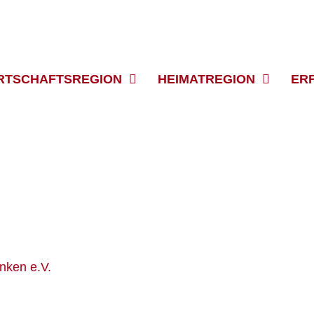
RTSCHAFTSREGION
HEIMATREGION
ER
nken e.V.
Gefördert wird das Projekt durch die Region
nd Energie im Rahmen der FöRLa-Richtlinie (seit 2019; 
und Arbeitsstandort sichtbar zu machen und nachhaltig z