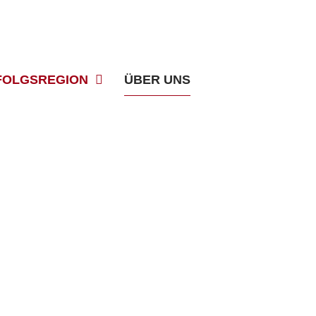
FOLGSREGION
ÜBER UNS
almanagement-Förderung des Bayerischen
aktuelle Förderperiode: 2025–2027).
u stärken. Dafür vernetzen wir Unternehmen, Fachkräfte