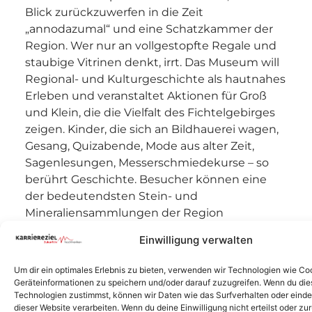
Blick zurückzuwerfen in die Zeit
„annodazumal“ und eine Schatzkammer der
Region. Wer nur an vollgestopfte Regale und
staubige Vitrinen denkt, irrt. Das Museum will
Regional- und Kulturgeschichte als hautnahes
Erleben und veranstaltet Aktionen für Groß
und Klein, die die Vielfalt des Fichtelgebirges
zeigen. Kinder, die sich an Bildhauerei wagen,
Gesang, Quizabende, Mode aus alter Zeit,
Sagenlesungen, Messerschmiedekurse – so
berührt Geschichte. Besucher können eine
der bedeutendsten Stein- und
Mineraliensammlungen der Region
bewundern, sich über die großen Söhne
Einwilligung verwalten
Wunsiedels – Jean Paul und Karl Ludwig Sand
– informieren oder in den
Um dir ein optimales Erlebnis zu bieten, verwenden wir Technologien wie Co
Museumswerkstätten altes Handwerk live
Geräteinformationen zu speichern und/oder darauf zuzugreifen. Wenn du di
erleben – Schmied, Töpfer, Zinngießer und
Technologien zustimmst, können wir Daten wie das Surfverhalten oder einde
dieser Website verarbeiten. Wenn du deine Einwilligung nicht erteilst oder zu