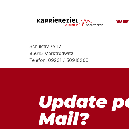
Inhalt
springen
WIR
Schulstraße 12
95615 Marktredwitz
Telefon: 09231 / 50910200
Update p
Mail?