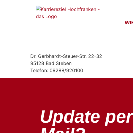
Inhalt
springen
WI
Dr. Gerbhardt-Steuer-Str. 22-32
95128 Bad Steben
Telefon: 09288/920100
Update per