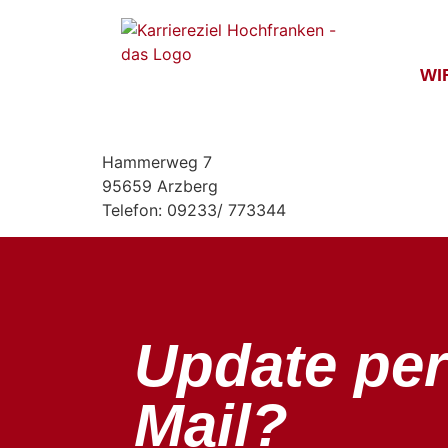
Inhalt
springen
WI
Hammerweg 7
95659 Arzberg
Telefon: 09233/ 773344
Update per
Mail?