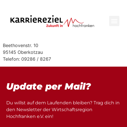
Inhalt
springen
Beethovenstr. 10
95145 Oberkotzau
Telefon: 09286 / 8267
Update per Mail?
Du willst auf dem Laufenden bleiben? Trag dich in
den Newsletter der Wirtschaftsregion
Hochfranken e.V. ein!