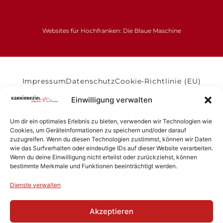
Websites für Hochfranken: Die Blaue Maschine
Impressum
Datenschutz
Cookie-Richtlinie (EU)
Einwilligung verwalten
Förderer der Heimat
Um dir ein optimales Erlebnis zu bieten, verwenden wir Technologien wie
Das Projekt Fachkräfte ist ein Projekt der
Cookies, um Geräteinformationen zu speichern und/oder darauf
zuzugreifen. Wenn du diesen Technologien zustimmst, können wir Daten
Wirtschaftsregion Hochfranken e.V. und wird
wie das Surfverhalten oder eindeutige IDs auf dieser Website verarbeiten.
gefördert durch:
Wenn du deine Einwilligung nicht erteilst oder zurückziehst, können
bestimmte Merkmale und Funktionen beeinträchtigt werden.
Dienste verwalten
Akzeptieren