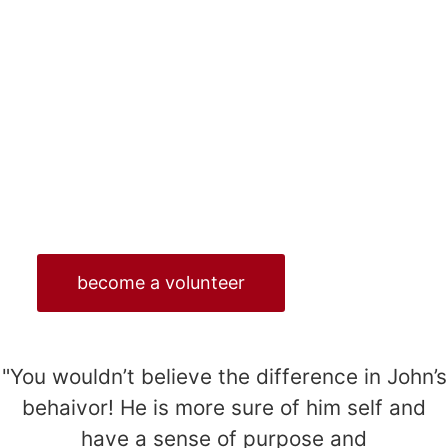
events
success stories
GET INVOLVED
Lorem ipsum dolor sit amet, consectetur
adipiscing elit, sed do eiusmod tempor incididunt
ut labore et dolore magna .
become a volunteer
"You wouldn’t believe the difference in John’s
behaivor! He is more sure of him self and
have a sense of purpose and